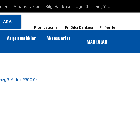
ünler
Sipariş Takibi
Bilgi Bankası
Üye Ol
Giriş Yap
ARA
Promosyonlar
Fit Bilgi Bankası
Fit Yeniler
Atıştırmalıklar
Aksesuarlar
MARKALAR