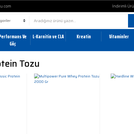
cu.com
İndirimli Ür
Performans Ve
L-Karnitin ve CLA
Kreatin
Vitaminler
Güç
otein Tozu