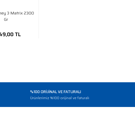
hey 3 Matrix 2300
Gr
49,00 TL
%100 ORİJİNAL VE FATURALI
o
Ürünlerimiz %100 orijinal ve faturalı