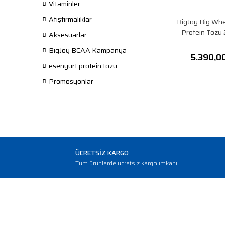
Vitaminler
Atıştırmalıklar
BigJoy Big Whe
Protein Tozu
Aksesuarlar
BigJoy BCAA Kampanya
5.390,0
esenyurt protein tozu
Promosyonlar
ÜCRETSİZ KARGO
Tüm ürünlerde ücretsiz kargo imkanı