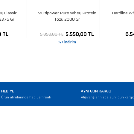
y Classic
Multipower Pure Whey Protein
Hardline W
 2376 Gr
Tozu 2000 Gr
0 TL
5.550,00 TL
6.5
5.950,00 TL
%7 indirim
HEDİYE
AYNI GÜN KARGO
Ürün alımlarında hediye fırsatı
Alışverişlerinizde aynı gün karg
E-BÜLTEN
Haber bültenimize abone olarak güncellemerden haberdar olun