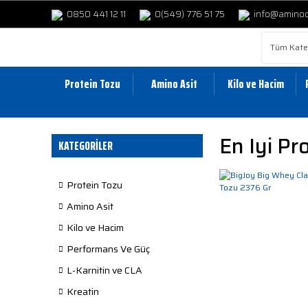
0850 441 12 11
0(549) 776 51 75
info@amino
Protein Tozu
Amino Asit
Kilo ve Hacim
En Iyi Pr
KATEGORİLER
Protein Tozu
Amino Asit
Kilo ve Hacim
Performans Ve Güç
L-Karnitin ve CLA
Kreatin