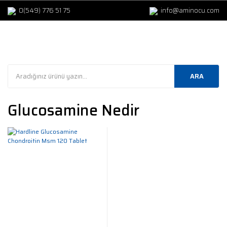
0(549) 776 51 75
info@aminocu.com
ARA
Glucosamine Nedir