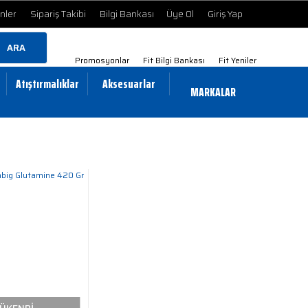
ünler
Sipariş Takibi
Bilgi Bankası
Üye Ol
Giriş Yap
ARA
Promosyonlar
Fit Bilgi Bankası
Fit Yeniler
Atıştırmalıklar
Aksesuarlar
MARKALAR