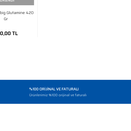
ÜKENDİ
abig Glutamine 420
Gr
0,00 TL
%100 ORİJİNAL VE FATURALI
o
Ürünlerimiz %100 orijinal ve faturalı