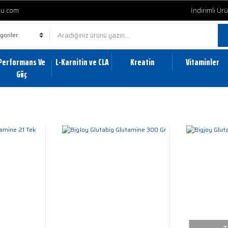
cu.com
İndirimli Ür
Performans Ve
L-Karnitin ve CLA
Kreatin
Vitaminler
Güç