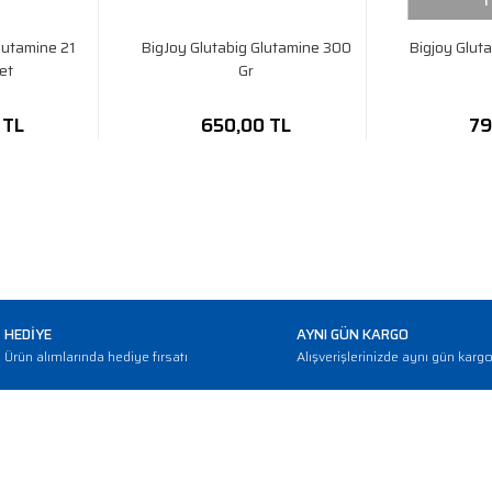
T
lutamine 21
BigJoy Glutabig Glutamine 300
Bigjoy Glut
et
Gr
 TL
650,00 TL
79
HEDİYE
AYNI GÜN KARGO
Ürün alımlarında hediye fırsatı
Alışverişlerinizde aynı gün karg
E-BÜLTEN
Haber bültenimize abone olarak güncellemerden haberdar olun