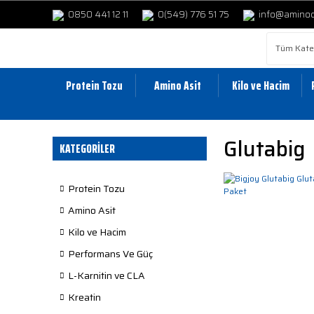
0850 441 12 11
0(549) 776 51 75
info@amino
Protein Tozu
Amino Asit
Kilo ve Hacim
Glutabig
KATEGORİLER
Protein Tozu
Amino Asit
Kilo ve Hacim
Performans Ve Güç
L-Karnitin ve CLA
Kreatin