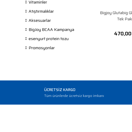
Vitaminler
Atıştırmalıklar
Bigjoy Glutabig G
Tek Pak
Aksesuarlar
BigJoy BCAA Kampanya
470,00
esenyurt protein tozu
Promosyonlar
ÜCRETSİZ KARGO
Tüm ürünlerde ücretsiz kargo imkanı