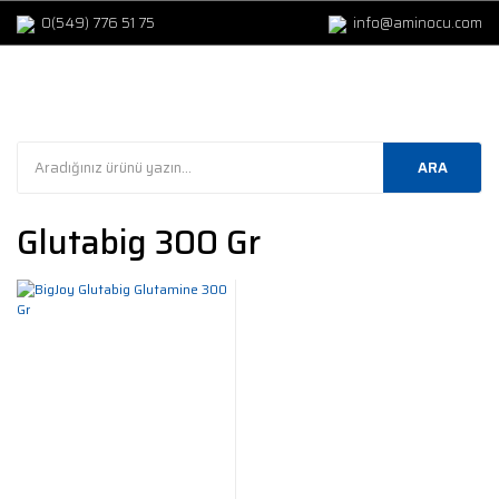
0(549) 776 51 75
info@aminocu.com
ARA
Glutabig 300 Gr