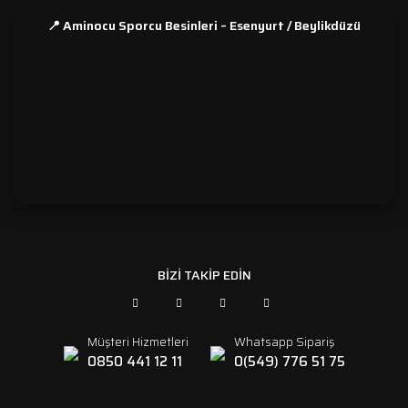
📍 Aminocu Sporcu Besinleri – Esenyurt / Beylikdüzü
```
BİZİ TAKİP EDİN
Müşteri Hizmetleri
Whatsapp Sipariş
0850 441 12 11
0(549) 776 51 75