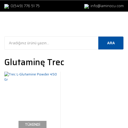
0(549) 776 51 75
info@aminocu.com
ARA
Glutaminę Trec
TÜKENDİ