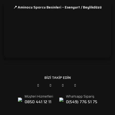
📍 Aminocu Sporcu Besinleri – Esenyurt / Beylikdüzü
```
BİZİ TAKİP EDİN
Müşteri Hizmetleri
Whatsapp Sipariş
0850 441 12 11
0(549) 776 51 75