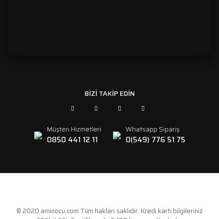
```
BİZİ TAKİP EDİN
Müşteri Hizmetleri
Whatsapp Sipariş
0850 441 12 11
0(549) 776 51 75
© 2020 aminocu.com Tüm hakları saklıdır. Kredi kartı bilgileriniz