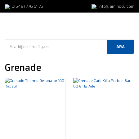
0(549) 776 51 75
info@aminocu.com
ARA
Grenade