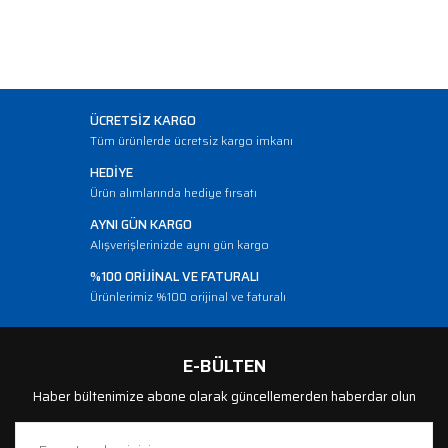
ÜCRETSİZ KARGO
Tüm ürünlerde ücretsiz kargo imkanı
HEDİYE
Ürün alımlarında hediye fırsatı
AYNI GÜN KARGO
Alışverişlerinizde aynı gün kargo
%100 ORİJİNAL VE FATURALI
Ürünlerimiz %100 orijinal ve faturalı
E-BÜLTEN
Haber bültenimize abone olarak güncellemerden haberdar olun