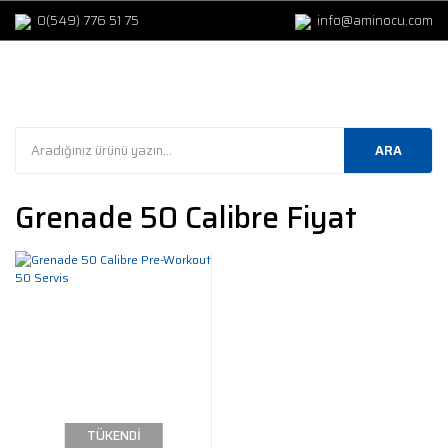
0(549) 776 51 75
info@aminocu.com
ARA
Grenade 50 Calibre Fiyat
TÜKENDİ