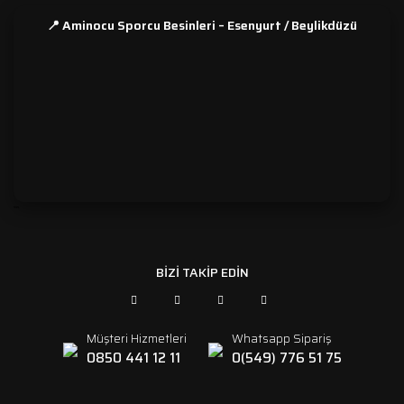
📍 Aminocu Sporcu Besinleri – Esenyurt / Beylikdüzü
```
BİZİ TAKİP EDİN
Müşteri Hizmetleri
Whatsapp Sipariş
0850 441 12 11
0(549) 776 51 75