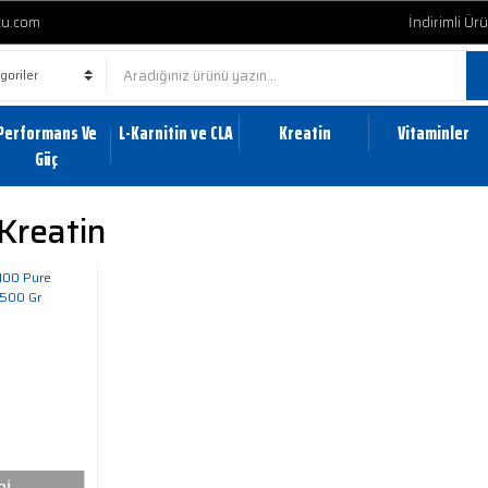
cu.com
İndirimli Ür
Performans Ve
L-Karnitin ve CLA
Kreatin
Vitaminler
Güç
Kreatin