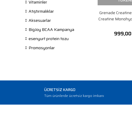
TÜKEN
Vitaminler
Atıştırmalıklar
Grenade Creatin
Creatine Monohyd
Aksesuarlar
BigJoy BCAA Kampanya
999,00
esenyurt protein tozu
Promosyonlar
ÜCRETSİZ KARGO
Tüm ürünlerde ücretsiz kargo imkanı