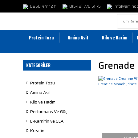
0850 441 12 11
0(549) 776 51 75
info@amino
Protein Tozu
Amino Asit
Kilo ve Hacim
Grenade 
KATEGORİLER
Protein Tozu
Amino Asit
Kilo ve Hacim
Performans Ve Güç
L-Karnitin ve CLA
Kreatin