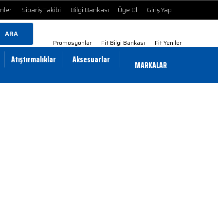
ünler
Sipariş Takibi
Bilgi Bankası
Üye Ol
Giriş Yap
ARA
Promosyonlar
Fit Bilgi Bankası
Fit Yeniler
Atıştırmalıklar
Aksesuarlar
MARKALAR