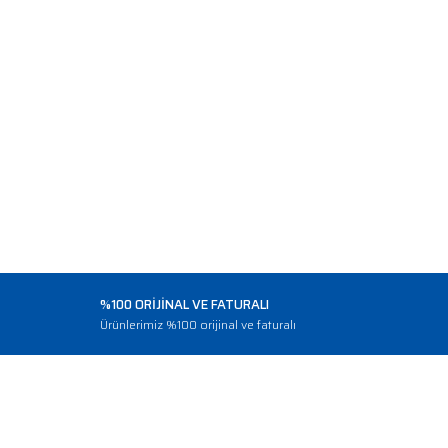
%100 ORİJİNAL VE FATURALI
o
Ürünlerimiz %100 orijinal ve faturalı