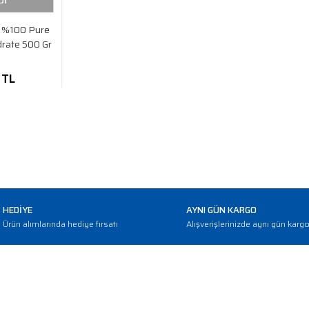
Dİ
e %100 Pure
rate 500 Gr
 TL
HEDİYE
AYNI GÜN KARGO
Ürün alımlarında hediye fırsatı
Alışverişlerinizde aynı gün karg
E-BÜLTEN
Haber bültenimize abone olarak güncellemerden haberdar olun