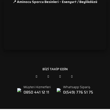
📍 Aminocu Sporcu Besinleri – Esenyurt / Beylikdüzü
```
BİZİ TAKİP EDİN
Müşteri Hizmetleri
Whatsapp Sipariş
0850 441 12 11
0(549) 776 51 75