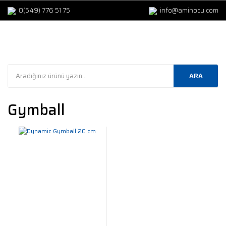
0(549) 776 51 75
info@aminocu.com
ARA
Gymball