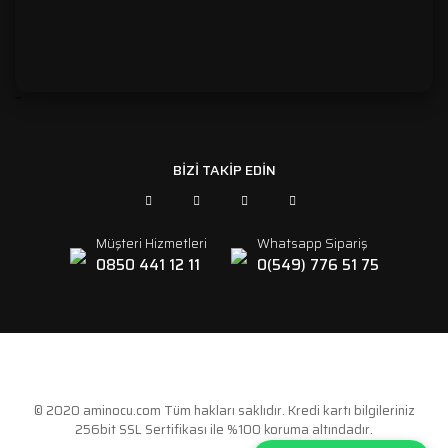
```
BİZİ TAKİP EDİN
Müşteri Hizmetleri
Whatsapp Sipariş
0850 441 12 11
0(549) 776 51 75
© 2020 aminocu.com Tüm hakları saklıdır. Kredi kartı bilgileriniz
256bit SSL Sertifikası ile %100 koruma altındadır.