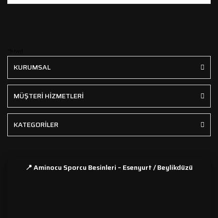
```html
KURUMSAL
MÜŞTERİ HİZMETLERİ
KATEGORİLER
📍 Aminocu Sporcu Besinleri – Esenyurt / Beylikdüzü