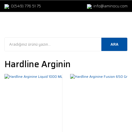
0(549) 776 51 75
info@aminocu.com
ARA
Hardline Arginin