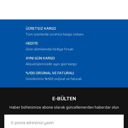
ÜCRETSİZ KARGO
Tüm ürünlerde ücretsiz kargo imkanı
HEDİYE
Ürün alımlarında hediye fırsatı
AYNI GÜN KARGO
Alışverişlerinizde aynı gün kargo
%100 ORİJİNAL VE FATURALI
Ürünlerimiz %100 orijinal ve faturalı
E-BÜLTEN
Haber bültenimize abone olarak güncellemerden haberdar olun