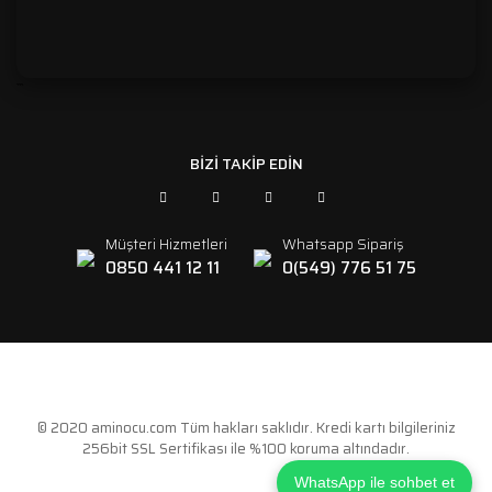
```
BİZİ TAKİP EDİN
Müşteri Hizmetleri
Whatsapp Sipariş
0850 441 12 11
0(549) 776 51 75
© 2020 aminocu.com Tüm hakları saklıdır. Kredi kartı bilgileriniz
256bit SSL Sertifikası ile %100 koruma altındadır.
WhatsApp ile sohbet et