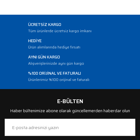
ÜCRETSİZ KARGO
Tüm ürünlerde ücretsiz kargo imkanı
HEDİYE
Ürün alımlarında hediye fırsatı
AYNI GÜN KARGO
Alışverişlerinizde aynı gün kargo
%100 ORİJİNAL VE FATURALI
Ürünlerimiz %100 orijinal ve faturalı
E-BÜLTEN
Haber bültenimize abone olarak güncellemerden haberdar olun