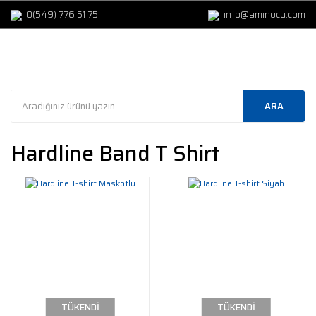
0(549) 776 51 75
info@aminocu.com
ARA
Hardline Band T Shirt
TÜKENDİ
TÜKENDİ