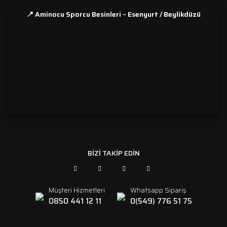
📍 Aminocu Sporcu Besinleri – Esenyurt / Beylikdüzü
```
BİZİ TAKİP EDİN
Müşteri Hizmetleri
Whatsapp Sipariş
0850 441 12 11
0(549) 776 51 75