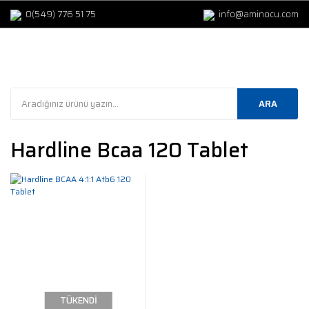
0(549) 776 51 75
info@aminocu.com
ARA
Hardline Bcaa 120 Tablet
TÜKENDİ