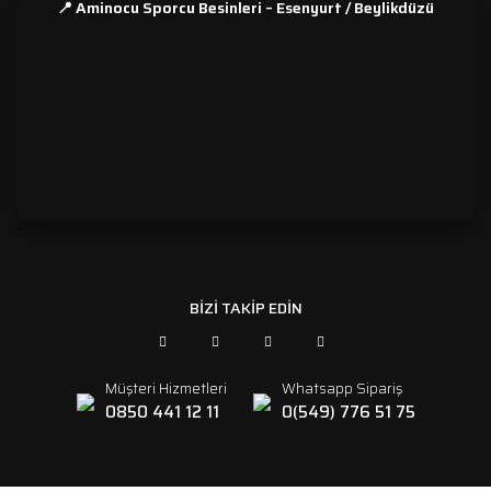
📍 Aminocu Sporcu Besinleri – Esenyurt / Beylikdüzü
```
BİZİ TAKİP EDİN
Müşteri Hizmetleri
Whatsapp Sipariş
0850 441 12 11
0(549) 776 51 75