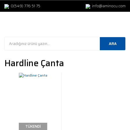
0(549) 776 51 75
info@aminocu.com
ARA
Hardline Çanta
TÜKENDİ