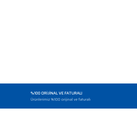
%100 ORİJİNAL VE FATURALI
o
Ürünlerimiz %100 orijinal ve faturalı