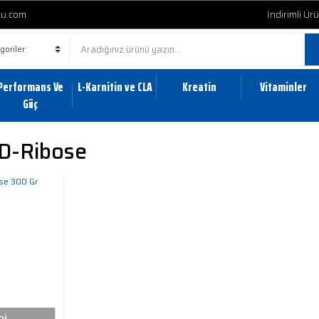
cu.com
İndirimli Ür
Performans Ve
L-Karnitin ve CLA
Kreatin
Vitaminler
Güç
 D-Ribose