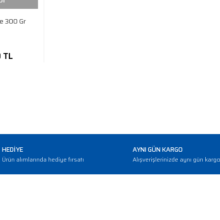
Dİ
se 300 Gr
0 TL
HEDİYE
AYNI GÜN KARGO
Ürün alımlarında hediye fırsatı
Alışverişlerinizde aynı gün karg
E-BÜLTEN
Haber bültenimize abone olarak güncellemerden haberdar olun