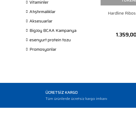
TÜKEN
Vitaminler
Atıştırmalıklar
Hardline Ribo
Aksesuarlar
BigJoy BCAA Kampanya
1.359,0
esenyurt protein tozu
Promosyonlar
ÜCRETSİZ KARGO
Tüm ürünlerde ücretsiz kargo imkanı