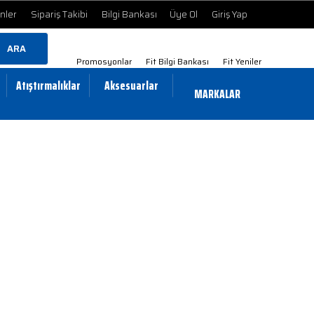
ünler
Sipariş Takibi
Bilgi Bankası
Üye Ol
Giriş Yap
ARA
Promosyonlar
Fit Bilgi Bankası
Fit Yeniler
Atıştırmalıklar
Aksesuarlar
MARKALAR