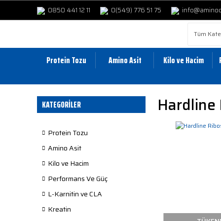
0850 441 12 11
0(549) 776 51 75
info@amino
Protein Tozu
Amino Asit
Kilo ve Hacim
Hardline
KATEGORİLER
Protein Tozu
Amino Asit
Kilo ve Hacim
Performans Ve Güç
L-Karnitin ve CLA
Kreatin