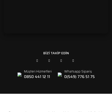
```
BİZİ TAKİP EDİN
Müşteri Hizmetleri
Whatsapp Sipariş
0850 441 12 11
0(549) 776 51 75