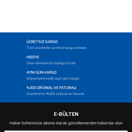
ÜCRETSİZ KARGO
Tüm ürünlerde ücretsiz kargo imkanı
HEDİYE
Ürün alımlarında hediye fırsatı
AYNI GÜN KARGO
Alışverişlerinizde aynı gün kargo
%100 ORİJİNAL VE FATURALI
Ürünlerimiz %100 orijinal ve faturalı
E-BÜLTEN
Haber bültenimize abone olarak güncellemerden haberdar olun