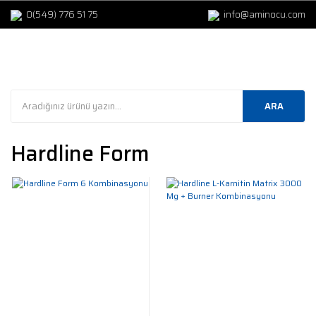
0(549) 776 51 75
info@aminocu.com
ARA
Hardline Form