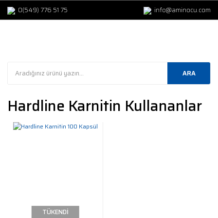
0(549) 776 51 75
info@aminocu.com
ARA
Hardline Karnitin Kullananlar
TÜKENDİ