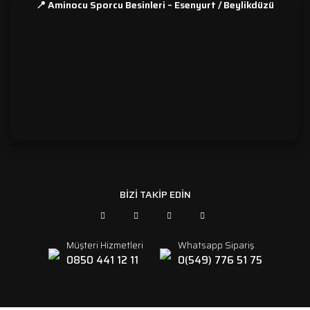
📍 Aminocu Sporcu Besinleri – Esenyurt / Beylikdüzü
```
BİZİ TAKİP EDİN
Müşteri Hizmetleri
Whatsapp Sipariş
0850 441 12 11
0(549) 776 51 75