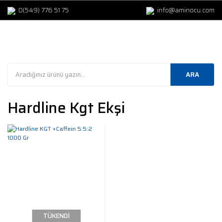
0(549) 776 51 75
info@aminocu.com
ARA
Hardline Kgt Ekşi
TÜKENDİ