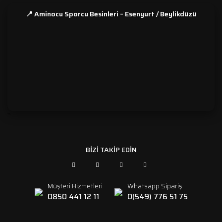
📍 Aminocu Sporcu Besinleri – Esenyurt / Beylikdüzü
```
BİZİ TAKİP EDİN
Müşteri Hizmetleri
Whatsapp Sipariş
0850 441 12 11
0(549) 776 51 75