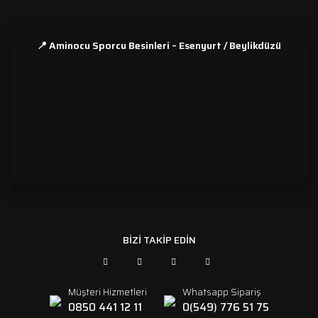
📍 Aminocu Sporcu Besinleri – Esenyurt / Beylikdüzü
```
BİZİ TAKİP EDİN
Müşteri Hizmetleri
Whatsapp Sipariş
0850 441 12 11
0(549) 776 51 75