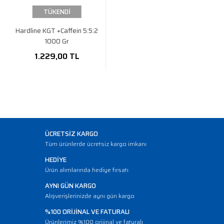
TÜKENDİ
Hardline KGT +Caffein 5:5:2
1000 Gr
1.229,00 TL
ÜCRETSİZ KARGO
Tüm ürünlerde ücretsiz kargo imkanı
HEDİYE
Ürün alımlarında hediye fırsatı
AYNI GÜN KARGO
Alışverişlerinizde aynı gün kargo
%100 ORİJİNAL VE FATURALI
Ürünlerimiz %100 orijinal ve faturalı