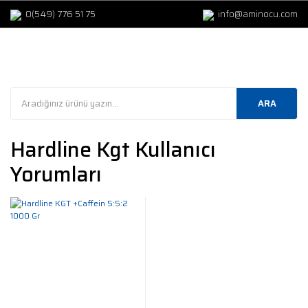
0(549) 776 51 75
info@aminocu.com
ARA
Hardline Kgt Kullanıcı
Yorumları