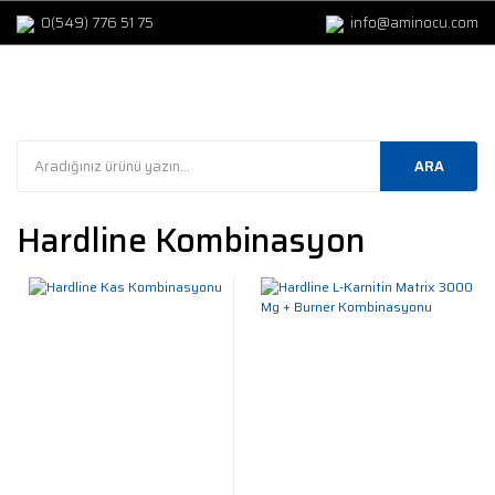
0(549) 776 51 75
info@aminocu.com
ARA
Hardline Kombinasyon