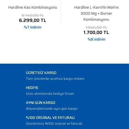
Hardline Kas Kombinasyonu
Hardline L-Karnitin Matrix
3000 Mg + Burner
6.748,00 TL
Kombinasyonu
6.299,00 TL
%7 indirim
1.848,00 TL
1.700,00 TL
%8 indirim
ÜCRETSİZ KARGO
Tüm ürünlerde ücretsiz kargo imkanı
HEDİYE
Ürün alımlarında hediye fırsatı
AYNI GÜN KARGO
Alışverişlerinizde aynı gün kargo
%100 ORİJİNAL VE FATURALI
Ürünlerimiz %100 orijinal ve faturalı