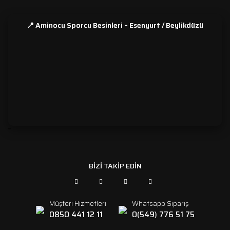
📍 Aminocu Sporcu Besinleri – Esenyurt / Beylikdüzü
```
BİZİ TAKİP EDİN
Müşteri Hizmetleri
Whatsapp Sipariş
0850 441 12 11
0(549) 776 51 75