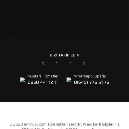
```
BİZİ TAKİP EDİN
Müşteri Hizmetleri
Whatsapp Sipariş
0850 441 12 11
0(549) 776 51 75
© 2020 aminocu.com Tüm hakları saklıdır. Kredi kartı bilgileriniz