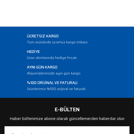
ÜCRETSİZ KARGO
Tüm ürünlerde ücretsiz kargo imkanı
HEDİYE
Ürün alımlarında hediye fırsatı
AYNI GÜN KARGO
Alışverişlerinizde aynı gün kargo
%100 ORİJİNAL VE FATURALI
Ürünlerimiz %100 orijinal ve faturalı
E-BÜLTEN
Haber bültenimize abone olarak güncellemerden haberdar olun