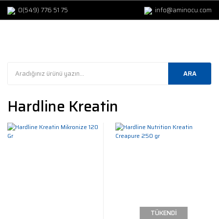
0(549) 776 51 75
info@aminocu.com
ARA
Hardline Kreatin
TÜKENDİ