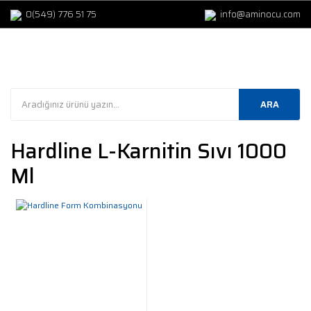
0(549) 776 51 75
info@aminocu.com
ARA
Hardline L-Karnitin Sıvı 1000
Ml