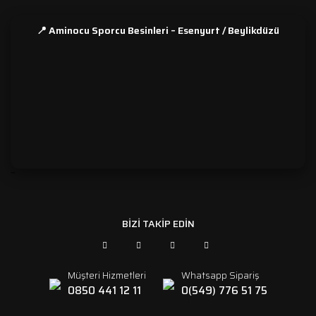
📍 Aminocu Sporcu Besinleri – Esenyurt / Beylikdüzü
```
BİZİ TAKİP EDİN
Müşteri Hizmetleri
Whatsapp Sipariş
0850 441 12 11
0(549) 776 51 75