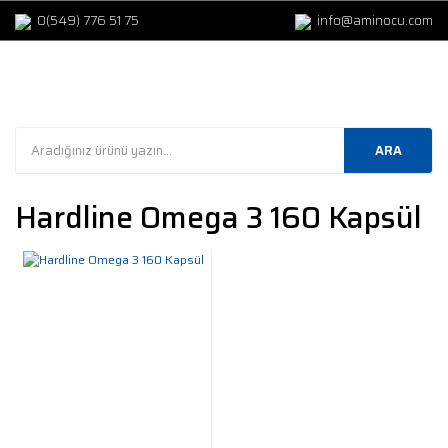
0(549) 776 51 75
info@aminocu.com
ARA
Hardline Omega 3 160 Kapsül