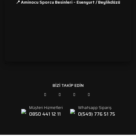
📍 Aminocu Sporcu Besinleri – Esenyurt / Beylikdüzü
```
BİZİ TAKİP EDİN
Müşteri Hizmetleri
Whatsapp Sipariş
0850 441 12 11
0(549) 776 51 75