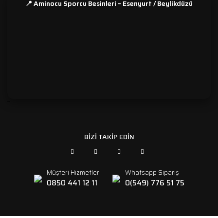
📍 Aminocu Sporcu Besinleri – Esenyurt / Beylikdüzü
```
BİZİ TAKİP EDİN
Müşteri Hizmetleri
Whatsapp Sipariş
0850 441 12 11
0(549) 776 51 75