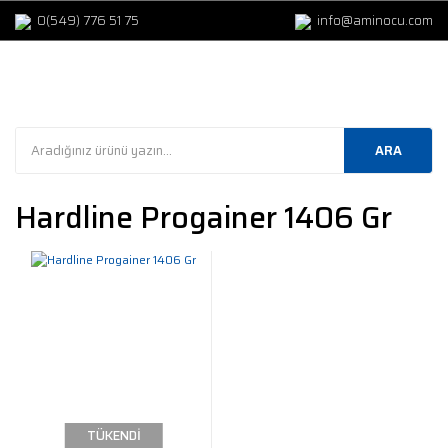
0(549) 776 51 75
info@aminocu.com
ARA
Hardline Progainer 1406 Gr
TÜKENDİ