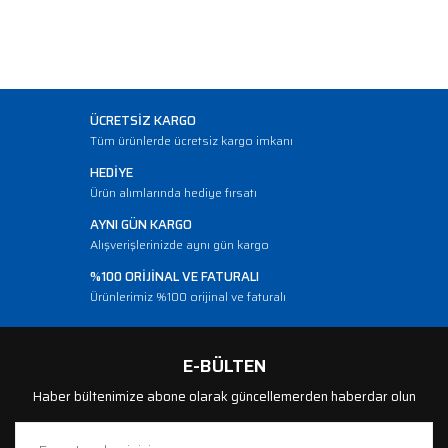
ÜCRETSİZ KARGO
Tüm ürünlerde ücretsiz kargo imkanı
HEDİYE
Ürün alımlarında hediye fırsatı
AYNI GÜN KARGO
Alışverişlerinizde aynı gün kargo
%100 ORİJİNAL VE FATURALI
Ürünlerimiz %100 orijinal ve faturalı
E-BÜLTEN
Haber bültenimize abone olarak güncellemerden haberdar olun