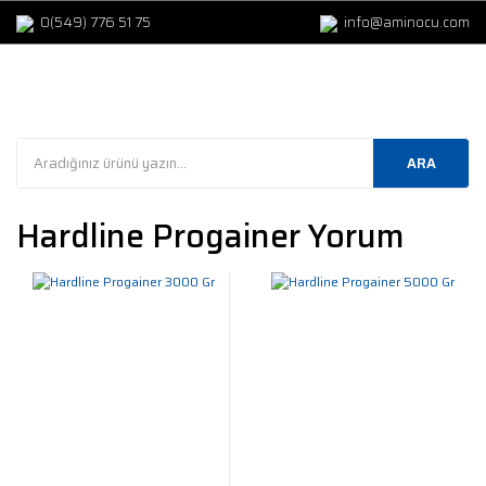
0(549) 776 51 75
info@aminocu.com
ARA
Hardline Progainer Yorum