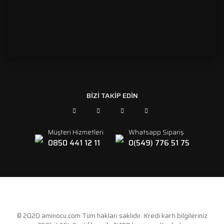
```
BİZİ TAKİP EDİN
Müşteri Hizmetleri
Whatsapp Sipariş
0850 441 12 11
0(549) 776 51 75
© 2020 aminocu.com Tüm hakları saklıdır. Kredi kartı bilgileriniz