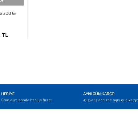
Dİ
se 300 Gr
0 TL
HEDİYE
AYNI GÜN KARGO
Ürün alımlarında hediye fırsatı
Alışverişlerinizde aynı gün karg
E-BÜLTEN
Haber bültenimize abone olarak güncellemerden haberdar olun