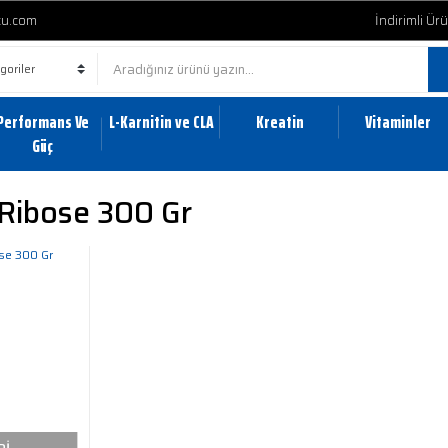
cu.com
İndirimli Ür
Performans Ve
L-Karnitin ve CLA
Kreatin
Vitaminler
Güç
 Ribose 300 Gr