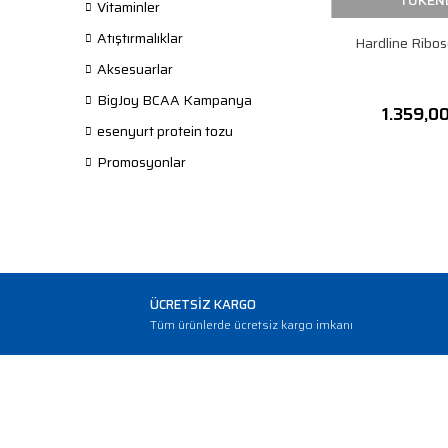
TÜKEN
Vitaminler
Atıştırmalıklar
Hardline Ribo
Aksesuarlar
BigJoy BCAA Kampanya
1.359,0
esenyurt protein tozu
Promosyonlar
ÜCRETSİZ KARGO
Tüm ürünlerde ücretsiz kargo imkanı