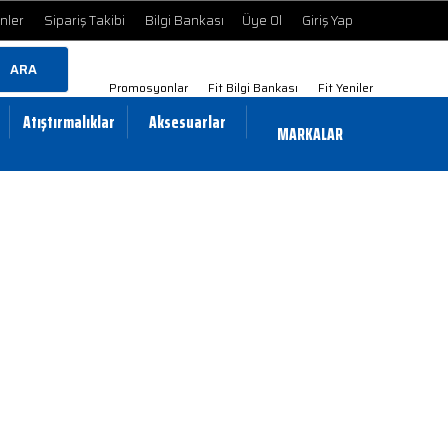
ünler
Sipariş Takibi
Bilgi Bankası
Üye Ol
Giriş Yap
ARA
Promosyonlar
Fit Bilgi Bankası
Fit Yeniler
Atıştırmalıklar
Aksesuarlar
MARKALAR