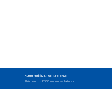
%100 ORİJİNAL VE FATURALI
o
Ürünlerimiz %100 orijinal ve faturalı