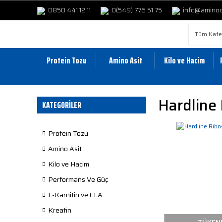
0850 441 12 11
0(549) 776 51 75
info@amino
Protein Tozu
Amino Asit
Kilo ve Hacim
Hardline
KATEGORİLER
Protein Tozu
Amino Asit
Kilo ve Hacim
Performans Ve Güç
L-Karnitin ve CLA
Kreatin