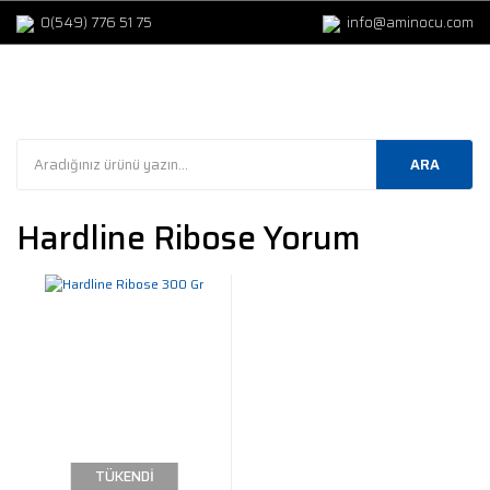
0(549) 776 51 75
info@aminocu.com
ARA
Hardline Ribose Yorum
TÜKENDİ