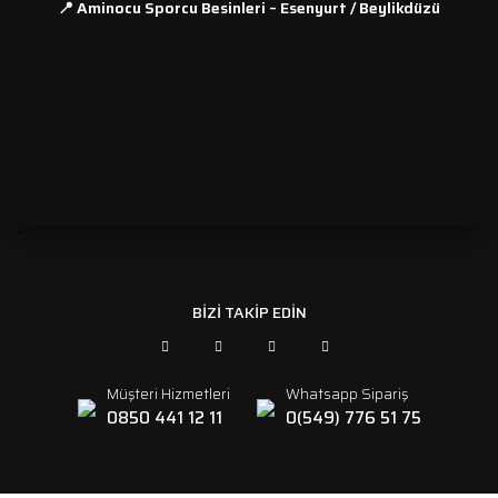
📍 Aminocu Sporcu Besinleri – Esenyurt / Beylikdüzü
```
BİZİ TAKİP EDİN
Müşteri Hizmetleri
Whatsapp Sipariş
0850 441 12 11
0(549) 776 51 75