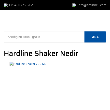
0(549) 776 51 75
info@aminocu.com
ARA
Hardline Shaker Nedir