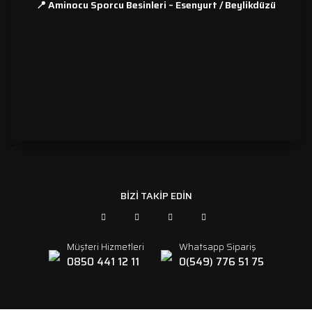
📍 Aminocu Sporcu Besinleri – Esenyurt / Beylikdüzü
```
BİZİ TAKİP EDİN
Müşteri Hizmetleri
Whatsapp Sipariş
0850 441 12 11
0(549) 776 51 75