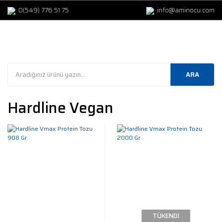
0(549) 776 51 75
info@aminocu.com
ARA
Hardline Vegan
TÜKENDİ