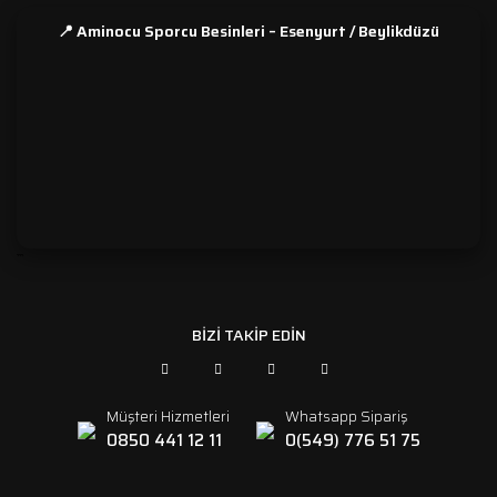
📍 Aminocu Sporcu Besinleri – Esenyurt / Beylikdüzü
```
BİZİ TAKİP EDİN
Müşteri Hizmetleri
Whatsapp Sipariş
0850 441 12 11
0(549) 776 51 75