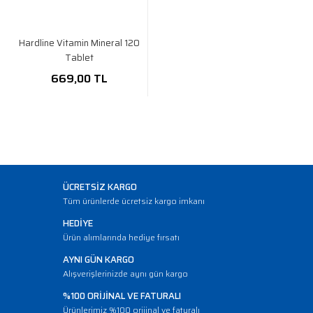
Hardline Vitamin Mineral 120
Tablet
669,00 TL
ÜCRETSİZ KARGO
Tüm ürünlerde ücretsiz kargo imkanı
HEDİYE
Ürün alımlarında hediye fırsatı
AYNI GÜN KARGO
Alışverişlerinizde aynı gün kargo
%100 ORİJİNAL VE FATURALI
Ürünlerimiz %100 orijinal ve faturalı