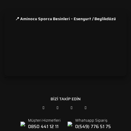
📍 Aminocu Sporcu Besinleri – Esenyurt / Beylikdüzü
```
BİZİ TAKİP EDİN
Müşteri Hizmetleri
Whatsapp Sipariş
0850 441 12 11
0(549) 776 51 75