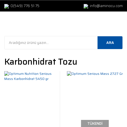
0(549) 776 51 75
info@aminocu.com
ARA
Karbonhidrat Tozu
TÜKENDİ