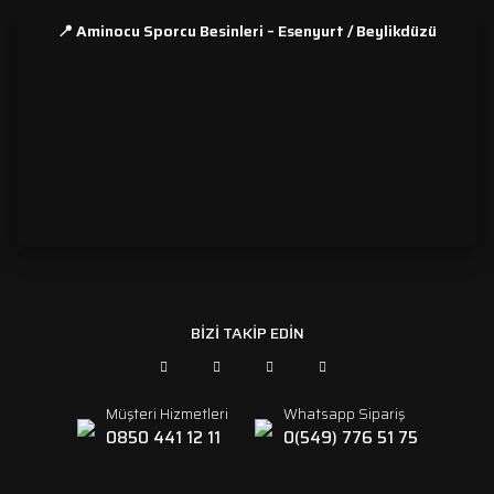
📍 Aminocu Sporcu Besinleri – Esenyurt / Beylikdüzü
```
BİZİ TAKİP EDİN
Müşteri Hizmetleri
Whatsapp Sipariş
0850 441 12 11
0(549) 776 51 75