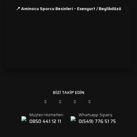
📍 Aminocu Sporcu Besinleri – Esenyurt / Beylikdüzü
```
BİZİ TAKİP EDİN
Müşteri Hizmetleri
Whatsapp Sipariş
0850 441 12 11
0(549) 776 51 75