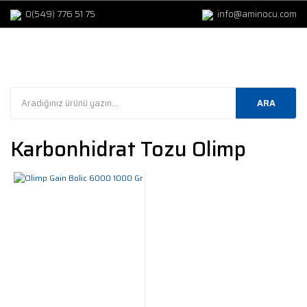
0(549) 776 51 75
info@aminocu.com
ARA
Karbonhidrat Tozu Olimp