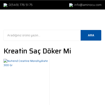
0(549) 776 51 75
info@aminocu.com
ARA
Kreatin Saç Döker Mi