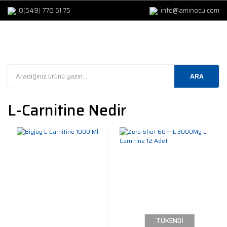
0(549) 776 51 75
info@aminocu.com
ARA
L-Carnitine Nedir
TÜKENDİ