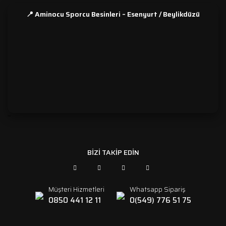
📍 Aminocu Sporcu Besinleri – Esenyurt / Beylikdüzü
```
BİZİ TAKİP EDİN
Müşteri Hizmetleri
Whatsapp Sipariş
0850 441 12 11
0(549) 776 51 75