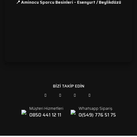
📍 Aminocu Sporcu Besinleri – Esenyurt / Beylikdüzü
```
BİZİ TAKİP EDİN
Müşteri Hizmetleri
Whatsapp Sipariş
0850 441 12 11
0(549) 776 51 75