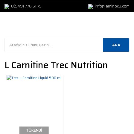
0(549) 776 51 75
info@aminocu.com
ARA
L Carnitine Trec Nutrition
TÜKENDİ