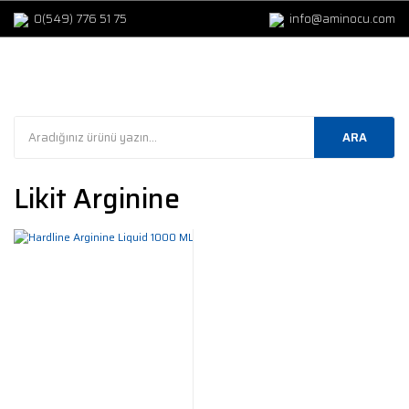
0(549) 776 51 75
info@aminocu.com
ARA
Likit Arginine