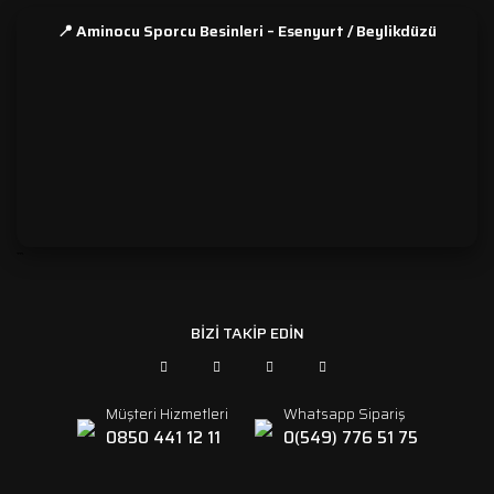
📍 Aminocu Sporcu Besinleri – Esenyurt / Beylikdüzü
```
BİZİ TAKİP EDİN
Müşteri Hizmetleri
Whatsapp Sipariş
0850 441 12 11
0(549) 776 51 75