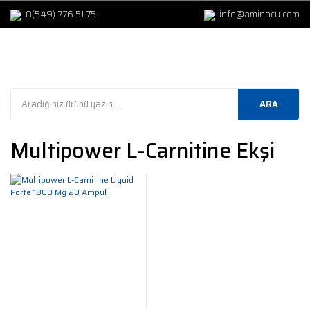
0(549) 776 51 75
info@aminocu.com
ARA
Multipower L-Carnitine Ekşi