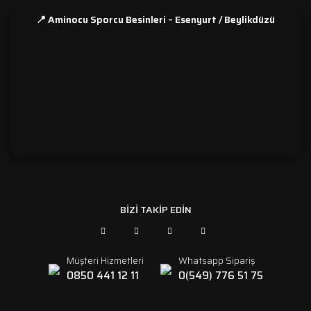
📍 Aminocu Sporcu Besinleri – Esenyurt / Beylikdüzü
```
BİZİ TAKİP EDİN
Müşteri Hizmetleri
Whatsapp Sipariş
0850 441 12 11
0(549) 776 51 75