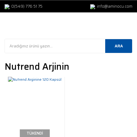
0(549) 776 51 75
info@aminocu.com
ARA
Nutrend Arjinin
TÜKENDİ