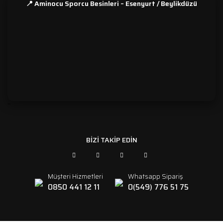
📍 Aminocu Sporcu Besinleri – Esenyurt / Beylikdüzü
```
BİZİ TAKİP EDİN
Müşteri Hizmetleri
Whatsapp Sipariş
0850 441 12 11
0(549) 776 51 75