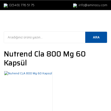
0(549) 776 51 75
info@aminocu.com
ARA
Nutrend Cla 800 Mg 60
Kapsül