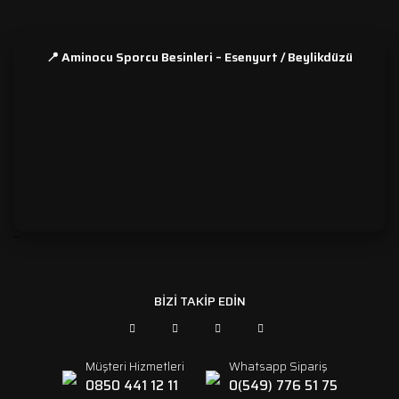
📍 Aminocu Sporcu Besinleri – Esenyurt / Beylikdüzü
```
BİZİ TAKİP EDİN
Müşteri Hizmetleri
Whatsapp Sipariş
0850 441 12 11
0(549) 776 51 75