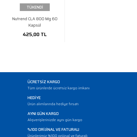
TÜKENDİ
Nutrend CLA 800 Mg 60
Kapsül
425,00 TL
ÜCRETSİZ KARGO
Tüm ürünlerde ücretsiz kargo imkanı
HEDİYE
Ürün alımlarında hediye fırsatı
AYNI GÜN KARGO
Alışverişlerinizde aynı gün kargo
%100 ORİJİNAL VE FATURALI
Ürünlerimiz %100 orijinal ve faturalı