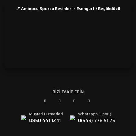
📍 Aminocu Sporcu Besinleri – Esenyurt / Beylikdüzü
```
BİZİ TAKİP EDİN
Müşteri Hizmetleri
Whatsapp Sipariş
0850 441 12 11
0(549) 776 51 75