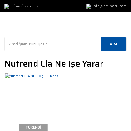
0(549) 776 51 75
info@aminocu.com
ARA
Nutrend Cla Ne Işe Yarar
TÜKENDİ