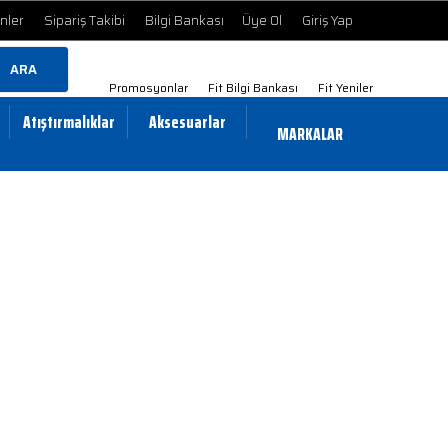
ünler
Sipariş Takibi
Bilgi Bankası
Üye Ol
Giriş Yap
ARA
Promosyonlar
Fit Bilgi Bankası
Fit Yeniler
Atıştırmalıklar
Aksesuarlar
MARKALAR