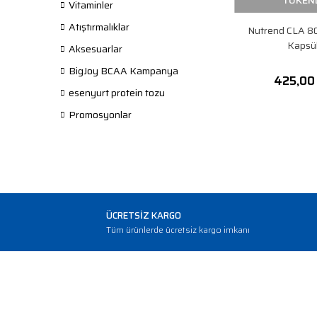
TÜKEN
Vitaminler
Atıştırmalıklar
Nutrend CLA 8
Kapsü
Aksesuarlar
BigJoy BCAA Kampanya
425,00
esenyurt protein tozu
Promosyonlar
ÜCRETSİZ KARGO
Tüm ürünlerde ücretsiz kargo imkanı