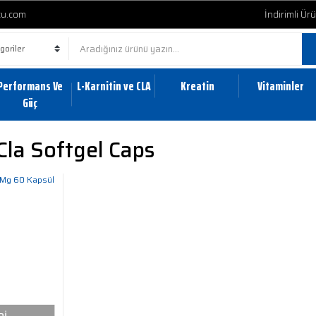
cu.com
İndirimli Ür
Performans Ve
L-Karnitin ve CLA
Kreatin
Vitaminler
Güç
Cla Softgel Caps