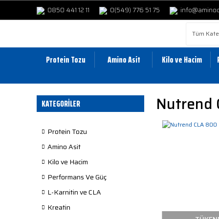
0850 441 12 11
0(549) 776 51 75
info@amino
Protein Tozu
Amino Asit
Kilo ve Hacim
Nutrend 
KATEGORİLER
Protein Tozu
Amino Asit
Kilo ve Hacim
Performans Ve Güç
L-Karnitin ve CLA
Kreatin