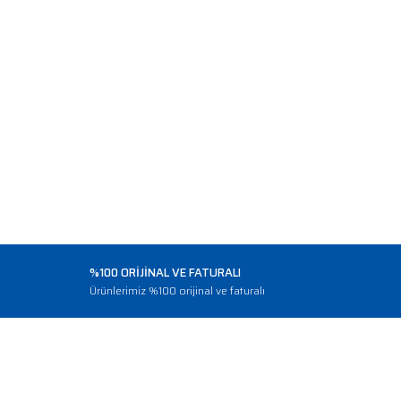
%100 ORİJİNAL VE FATURALI
o
Ürünlerimiz %100 orijinal ve faturalı