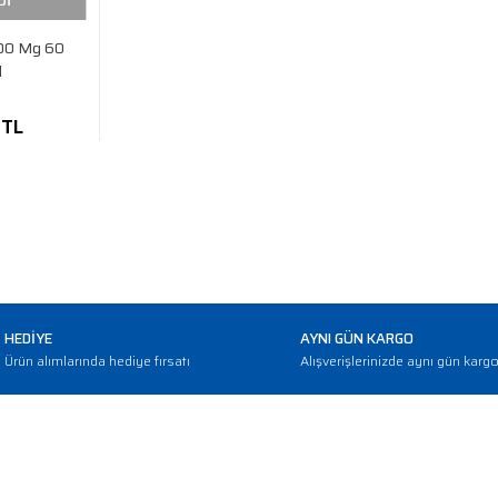
Dİ
00 Mg 60
l
 TL
HEDİYE
AYNI GÜN KARGO
Ürün alımlarında hediye fırsatı
Alışverişlerinizde aynı gün karg
E-BÜLTEN
Haber bültenimize abone olarak güncellemerden haberdar olun