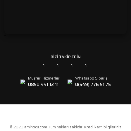
```
BİZİ TAKİP EDİN
Müşteri Hizmetleri
Whatsapp Sipariş
0850 441 12 11
0(549) 776 51 75
© 2020 aminocu.com Tüm hakları saklıdır. Kredi kartı bilgileriniz