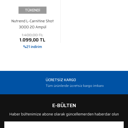
TÜKENDİ
Nutrend L-Carnitine Shot
3000 20 Ampül
1.400,00 TL
1.099,00 TL
%21 indirim
ÜCRETSİZ KARGO
Tüm ürünlerde ücretsiz kargo imkanı
E-BÜLTEN
Haber bültenimize abone olarak güncellemerden haberdar olun