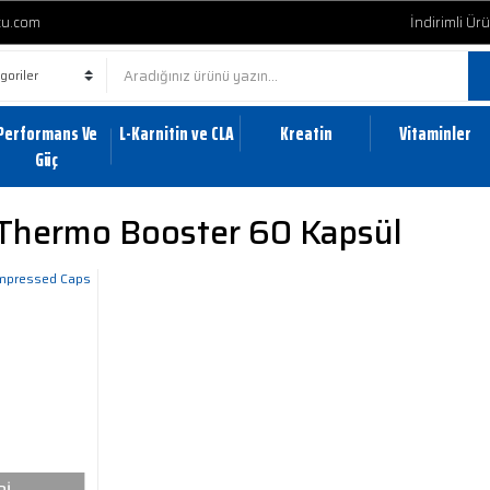
cu.com
İndirimli Ür
Performans Ve
L-Karnitin ve CLA
Kreatin
Vitaminler
Güç
Thermo Booster 60 Kapsül