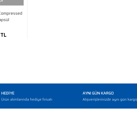
Dİ
Compressed
apsül
 TL
HEDİYE
AYNI GÜN KARGO
Ürün alımlarında hediye fırsatı
Alışverişlerinizde aynı gün karg
E-BÜLTEN
Haber bültenimize abone olarak güncellemerden haberdar olun