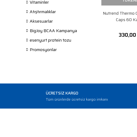
TÜKEN
Vitaminler
Atıştırmalıklar
Nutrend Thermo 
Caps 60 K
Aksesuarlar
BigJoy BCAA Kampanya
330,00
esenyurt protein tozu
Promosyonlar
ÜCRETSİZ KARGO
Tüm ürünlerde ücretsiz kargo imkanı