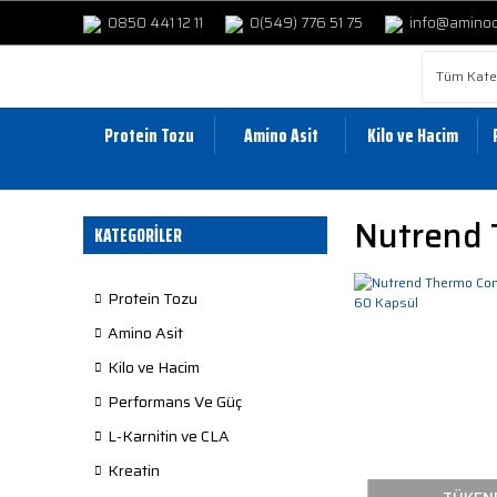
0850 441 12 11
0(549) 776 51 75
info@amino
Protein Tozu
Amino Asit
Kilo ve Hacim
Nutrend 
KATEGORİLER
Protein Tozu
Amino Asit
Kilo ve Hacim
Performans Ve Güç
L-Karnitin ve CLA
Kreatin