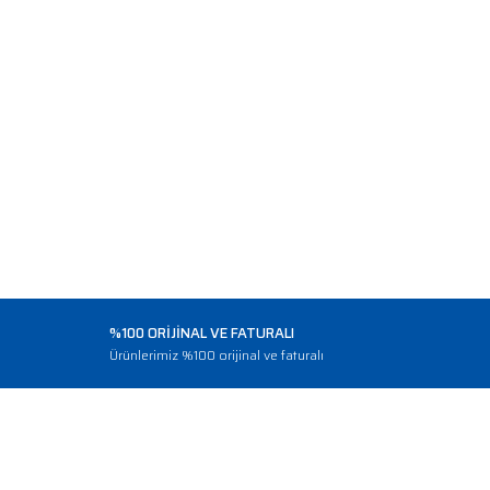
%100 ORİJİNAL VE FATURALI
o
Ürünlerimiz %100 orijinal ve faturalı