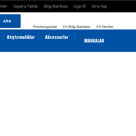
ünler
Sipariş Takibi
Bilgi Bankası
Üye Ol
Giriş Yap
ARA
Promosyonlar
Fit Bilgi Bankası
Fit Yeniler
Atıştırmalıklar
Aksesuarlar
MARKALAR