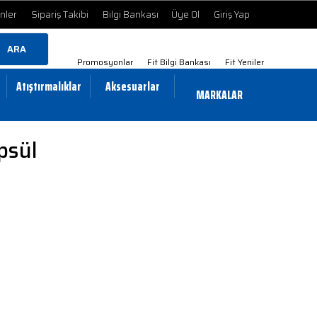
ünler
Sipariş Takibi
Bilgi Bankası
Üye Ol
Giriş Yap
ARA
Promosyonlar
Fit Bilgi Bankası
Fit Yeniler
Atıştırmalıklar
Aksesuarlar
MARKALAR
psül