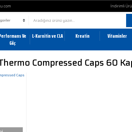
cu.com
İndirimli Ür
Performans Ve
L-Karnitin ve CLA
Kreatin
Vitaminler
Güç
Thermo Compressed Caps 60 Ka