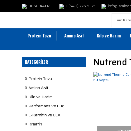
0850 441 12 11
0(549) 776 51 75
info@amino
Protein Tozu
Amino Asit
Kilo ve Hacim
Nutrend 
KATEGORİLER
Protein Tozu
Amino Asit
Kilo ve Hacim
Performans Ve Güç
L-Karnitin ve CLA
Kreatin