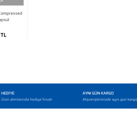
Dİ
Compressed
apsül
 TL
HEDİYE
AYNI GÜN KARGO
Ürün alımlarında hediye fırsatı
Alışverişlerinizde aynı gün karg
E-BÜLTEN
Haber bültenimize abone olarak güncellemerden haberdar olun