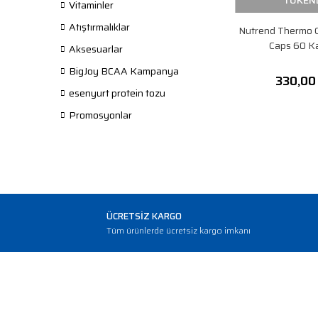
TÜKEN
Vitaminler
Atıştırmalıklar
Nutrend Thermo 
Caps 60 K
Aksesuarlar
BigJoy BCAA Kampanya
330,00
esenyurt protein tozu
Promosyonlar
ÜCRETSİZ KARGO
Tüm ürünlerde ücretsiz kargo imkanı