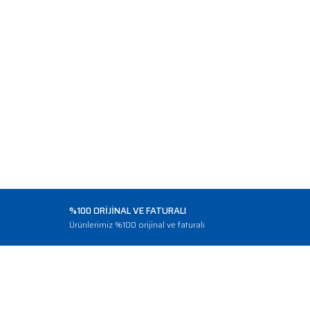
%100 ORİJİNAL VE FATURALI
o
Ürünlerimiz %100 orijinal ve faturalı