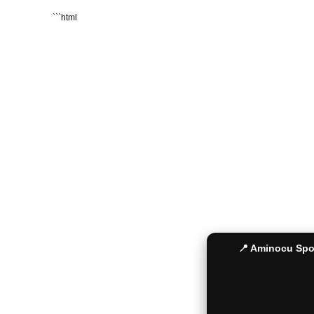
```html
KURUMSAL
MÜŞTERİ 
Hakkımızda
İade ve De
Yeni Üyelik
Sipariş Tak
Üyelik Girişi
Gizlilik ve 
Şifre Hatırlatma
Gün İçinde 
Kullanıcı Bilgilerim
Ödeme Seçe
Sepetim
Havale Bild
İletişim
Sıkça Sorul
Bayi Girişi
📍 Aminocu Spor