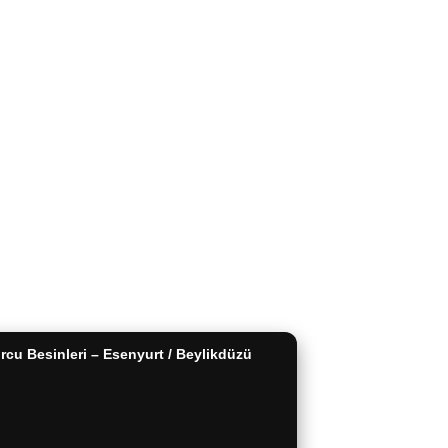
HİZMETLERİ
KATEGORİLER
ğişim
Protein Tozu
ip
Amino Asit
Güvenlik
Kilo ve Hacim
Teslimat
L-Karnitin ve CLA
nekleri
Performans ve Güç
irim Formu
Kreatin
an Sorular
Tümünü Gör
cu Besinleri – Esenyurt / Beylikdüzü