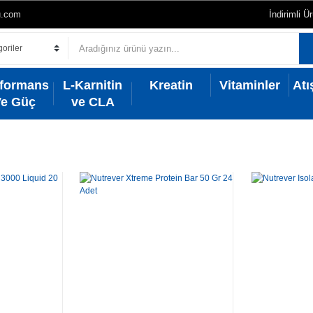
u.com
İndirimli Ü
rformans
L-Karnitin
Kreatin
Vitaminler
Atı
Ve Güç
ve CLA