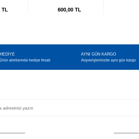
0 TL
600,00 TL
HEDİYE
AYNI GÜN KARGO
Ürün alımlarında hediye fırsatı
Alışverişlerinizde aynı gün kargo
E-BÜLTEN
Haber bültenimize abone olarak güncellemerden haberdar olun