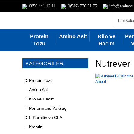
0850 441 12 11
0(549) 776 51 75
info@aminoc
Protein
Amino Asit
Kilo ve
Pe
Tozu
Hacim
Nutrever
KATEGORİLER
Protein Tozu
Amino Asit
Kilo ve Hacim
Performans Ve Güç
L-Karnitin ve CLA
Kreatin