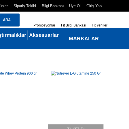
rünler
Sipariş Takibi
Bilgi Bankası
Üye Ol
Giriş Yap
ARA
Promosyonlar
Fit Bilgi Bankası
Fit Yeniler
ştırmalıklar
Aksesuarlar
MARKALAR