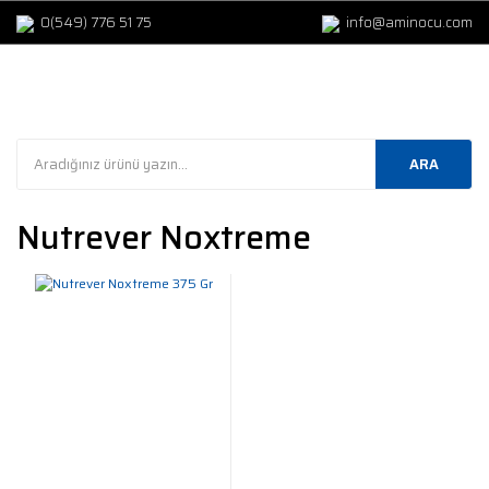
0(549) 776 51 75
info@aminocu.com
ARA
Nutrever Noxtreme