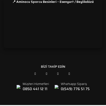
📍 Aminocu Sporcu Besinleri – Esenyurt / Beylikdüzü
```
BİZİ TAKİP EDİN
Müşteri Hizmetleri
Whatsapp Sipariş
0850 441 12 11
0(549) 776 51 75