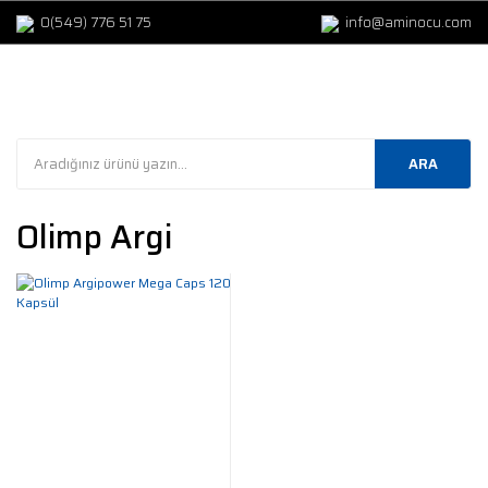
0(549) 776 51 75
info@aminocu.com
ARA
Olimp Argi