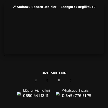
📍 Aminocu Sporcu Besinleri – Esenyurt / Beylikdüzü
```
BİZİ TAKİP EDİN
Müşteri Hizmetleri
Whatsapp Sipariş
0850 441 12 11
0(549) 776 51 75