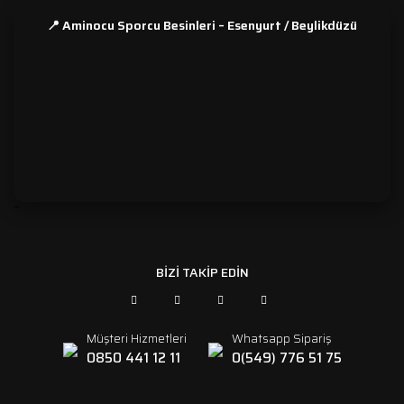
📍 Aminocu Sporcu Besinleri – Esenyurt / Beylikdüzü
```
BİZİ TAKİP EDİN
Müşteri Hizmetleri
Whatsapp Sipariş
0850 441 12 11
0(549) 776 51 75