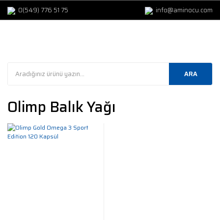
0(549) 776 51 75
info@aminocu.com
ARA
Olimp Balık Yağı