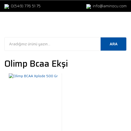
0(549) 776 51 75
info@aminocu.com
ARA
Olimp Bcaa Ekşi