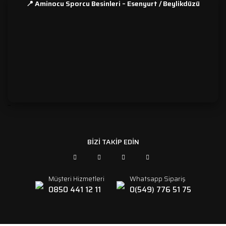
📍 Aminocu Sporcu Besinleri – Esenyurt / Beylikdüzü
```
BİZİ TAKİP EDİN
Müşteri Hizmetleri
Whatsapp Sipariş
0850 441 12 11
0(549) 776 51 75