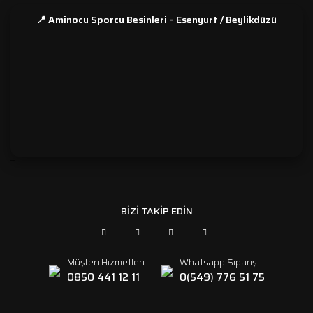
📍 Aminocu Sporcu Besinleri – Esenyurt / Beylikdüzü
```
BİZİ TAKİP EDİN
Müşteri Hizmetleri
Whatsapp Sipariş
0850 441 12 11
0(549) 776 51 75