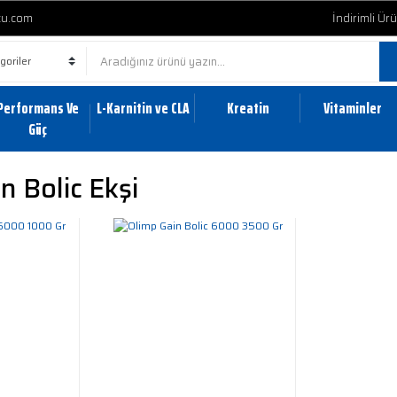
cu.com
İndirimli Ür
Performans Ve
L-Karnitin ve CLA
Kreatin
Vitaminler
Güç
n Bolic Ekşi