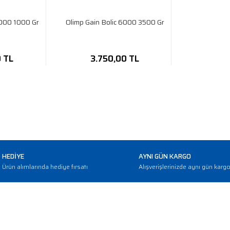
6000 1000 Gr
Olimp Gain Bolic 6000 3500 Gr
0 TL
3.750,00 TL
HEDİYE
AYNI GÜN KARGO
Ürün alımlarında hediye fırsatı
Alışverişlerinizde aynı gün karg
E-BÜLTEN
Haber bültenimize abone olarak güncellemerden haberdar olun