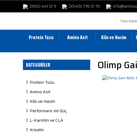
0850 441 12 11
0(549) 776 51 75
info@amino
Protein Tozu
Amino Asit
Kilo ve Hacim
Olimp Gai
KATEGORİLER
Protein Tozu
Amino Asit
Kilo ve Hacim
Performans Ve Güç
L-Karnitin ve CLA
Kreatin