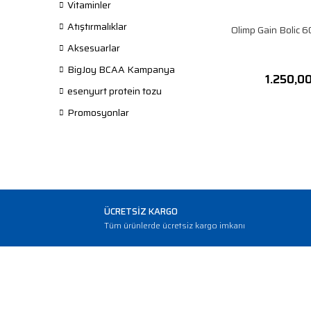
Vitaminler
Atıştırmalıklar
Olimp Gain Bolic 
Aksesuarlar
BigJoy BCAA Kampanya
1.250,0
esenyurt protein tozu
Promosyonlar
ÜCRETSİZ KARGO
Tüm ürünlerde ücretsiz kargo imkanı