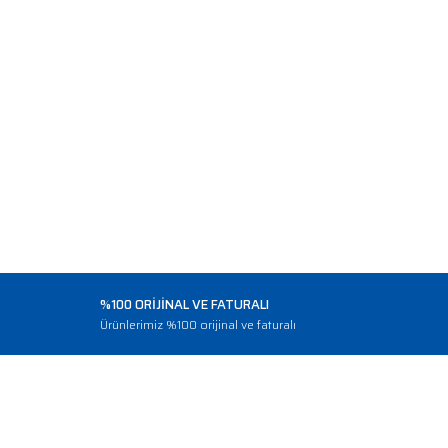
%100 ORİJİNAL VE FATURALI
o
Ürünlerimiz %100 orijinal ve faturalı