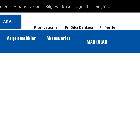
ünler
Sipariş Takibi
Bilgi Bankası
Üye Ol
Giriş Yap
ARA
Promosyonlar
Fit Bilgi Bankası
Fit Yeniler
Atıştırmalıklar
Aksesuarlar
MARKALAR